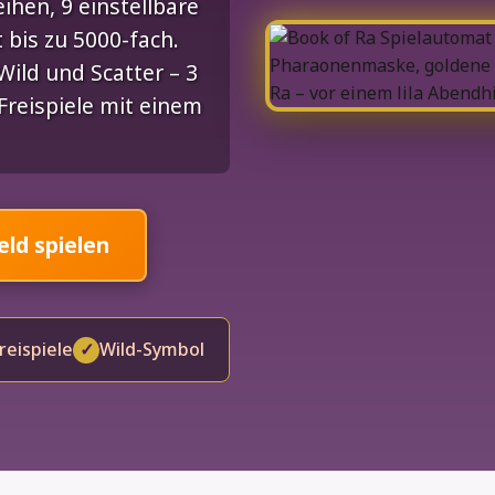
ihen, 9 einstellbare
 bis zu 5000-fach.
Wild und Scatter – 3
Freispiele mit einem
ld spielen
reispiele
✓
Wild-Symbol