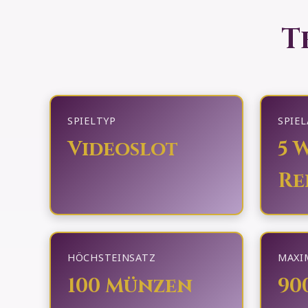
T
SPIELTYP
SPIE
Videoslot
5 
Re
HÖCHSTEINSATZ
MAXI
100 Münzen
90