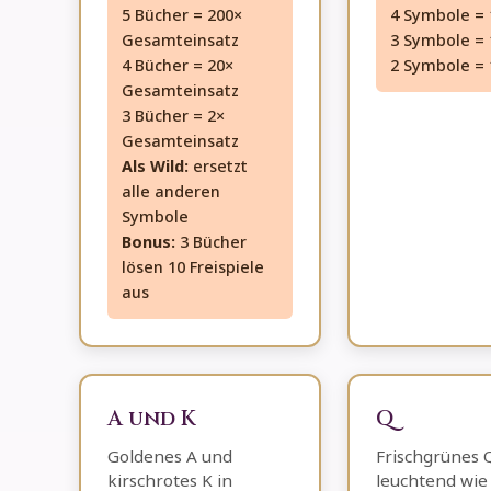
5 Bücher = 200×
4 Symbole = 
Gesamteinsatz
3 Symbole = 
4 Bücher = 20×
2 Symbole = 
Gesamteinsatz
3 Bücher = 2×
Gesamteinsatz
Als Wild:
ersetzt
alle anderen
Symbole
Bonus:
3 Bücher
lösen 10 Freispiele
aus
A und K
Q
Goldenes A und
Frischgrünes 
kirschrotes K in
leuchtend wie