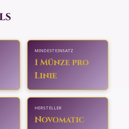
ls
MINDESTEINSATZ
1 Münze pro
Linie
HERSTELLER
Novomatic