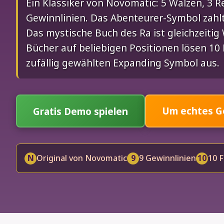
Ein Klassiker von Novomatic: 5 Walzen, 3 Re
Gewinnlinien. Das Abenteurer-Symbol zahlt
Das mystische Buch des Ra ist gleichzeitig 
Bücher auf beliebigen Positionen lösen 10 
zufällig gewählten Expanding Symbol aus.
Um echtes Ge
Gratis Demo spielen
N
Original von Novomatic
9
9 Gewinnlinien
10
10 F