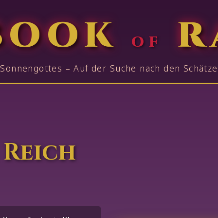
BOOK
R
OF
Sonnengottes – Auf der Suche nach den Schätz
 Reich