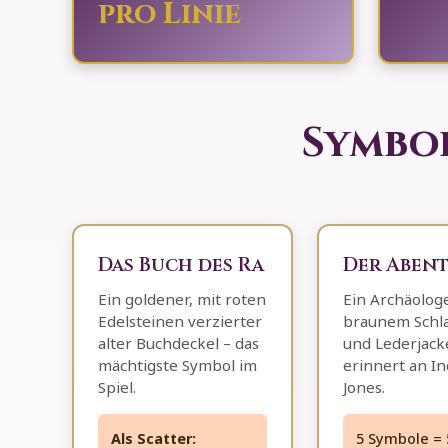
pro Linie
Symbo
Das Buch des Ra
Der Aben
Ein goldener, mit roten
Ein Archäolog
Edelsteinen verzierter
braunem Schl
alter Buchdeckel – das
und Lederjack
mächtigste Symbol im
erinnert an In
Spiel.
Jones.
Als Scatter:
5 Symbole = 