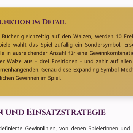
Funktion im Detail
Bücher gleichzeitig auf den Walzen, werden 10 Freis
iele wählt das Spiel zufällig ein Sondersymbol. Er
le in ausreichender Anzahl für eine Gewinnkombinati
 Walze aus – drei Positionen – und zahlt auf allen 
mmenhängenden. Genau diese Expanding-Symbol-Mechan
ichen Gewinnen im Spiel.
 und Einsatzstrategie
definierte Gewinnlinien, von denen Spielerinnen und S